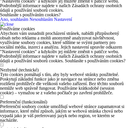
"Nastavení cookies" a kdykoliv jej můžete změnit v patičce webu.
Podrobnější informace najdete v našich Zásadách ochrany osobních
údajů a používání souborů cookies.
Souhlasíte s používáním cookies?
Ano, souhlasím
Nesouhlasím
Nastavení
Používáme cookies
Abychom vám usnadnili procházení stránek, nabídli přizpůsobený
obsah nebo reklamu a mohli anonymně analyzovat návštěvnost,
využíváme soubory cookies, které sdílíme se svými partnery pro
sociální média, inzerci a analýzu. Jejich nastavení upravíte odkazem
"Nastavení cookies" a kdykoliv jej můžete změnit v patičce webu.
Podrobnější informace najdete v našich Zásadách ochrany osobních
údajů a používání souborů cookies. Souhlasíte s používáním cookies?
Nezbytné (technické)
Tyto cookies pomáhají s tím, aby byly webové stránky použitelné.
Poskytují základní funkce jako je navigace na stránce nebo změna
rozlišení prohlížeče dle velikosti vašeho zařízení. Bez těchto souborů
nemůže web správně fungovat. Používáme krátkodobé (session
cookie) – vymažou se z vašeho počítače po zavření prohlížeče.
Preferenční (funkcionální)
Preferenční soubory cookie umožňují webové stránce zapamatovat si
informace, které mění způsob, jakým se webová stránka chová nebo
vypadá jako je váš preferovaný jazyk nebo region, ve kterém se
nacházíte.