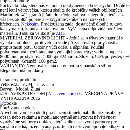
Popis produktu:
Poctivá bunda, která nás v horách nikdy nenechala ve štychu. Určitě to
není letní větrovečka, kterou sbalíte do krabičky vašich oblíbených
Marlborek. 411 gramů ji řadí do střední váhové kategorie, která se za
vás bez okolků popere s ledovým severákem na horských
hřebenech.
Nekecám
. Prodloužená záda, dostatečně dlouhé rukávy,
kapsy na zip, kapuca se stahováním. Vyšší cena odpovídá použitému
materiálu. Tabulka velikostí je
ZDE
.
MATERIÁL ZEROWIND LIGHT - Jedná se o třívrstvý materiál s
vysokou odolností proti větru a vodě při zachování prodyšnosti a
propustnosti potu. Odolný vůči oděru a ušpinění. Použitá
polyuretanová membrána má vynikající parametry: vodní sloupec -
8000 mm, prodyšnost 15000 g/m/24hodin. Složení: 94% polyester, 6%
polyuretan. Gramáž: 160 g/m2.
VARIANTY: Neonová zelená nebo modrá v pánském střihu.
Elegantní bilá pro dámy.
Parametry produktu:
Velikost:
L - ♂, M - ♂, XL - ♂
Barva:
Modrá, Žlutá
© SLAVIKPETR.COM |
Nastavení cookies
| VŠECHNA PRÁVA
VYHRAZENA 2026
Používáme cookies
Abychom vám usnadnili procházení stránek, nabídli přizpůsobený
obsah nebo reklamu a mohli anonymně analyzovat návštěvnost,
využíváme soubory cookies, které sdílíme se svými partnery pro
sociální média, inzerci a analýzu. Jejich nastavení upravíte odkazem