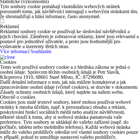
Statistické (výkonnostní)
Tyto soubory cookie pomáhají vlastníkům webových stránek
porozumět tomu, jak návštěvníci interagují s webovými stránkami tím,
že shromažďují a hlásí informace, často anonymně.
Reklamní
Reklamní soubory cookie se používají ke sledování návštěvníků a
jejich chování. Záměrem je zobrazovat reklamy, které jsou relevantní a
poutavé pro jednotlivé uživatele, a proto jsou hodnotnější pro
vydavatele a inzerenty třetích stran.
Více informací
Souhlasím
Cookies
Tento web používá soubory cookie a z hlediska zákona se jedná o
osobní údaje. Správcem těchto osobních údajů je Petr Slavík,
Klicperova 1910, 68601 Staré Město, IČ: 87296080.
Další detailní informace o tom, jak nás můžete kontaktovat a jak
zpracováváme osobní údaje (včetně cookies), se dozvíte v dokumentu
Zásady ochrany osobních údajů, který najdete na našem webu.
Obecně o cookies
Cookies jsou malé textové soubory, které mohou používat webové
stránky k mnoha účelům, např. k personalizaci obsahu a reklam,
poskytování funkcí sociálních médií nebo analýze návštěvnosti,
některé slouží k tomu, aby si webová stránka pamatovala vaše
preference. Tyto soubory se ukládají do vašeho zařízení (např. do
počítače, tabletu nebo mobilního telefonu). Každá webová stránka
může do vašeho prohlížeče odesílat své vlastní soubory cookies pouze
v případě, pokud to umožňuje nastavení vašeho prohlížeče.