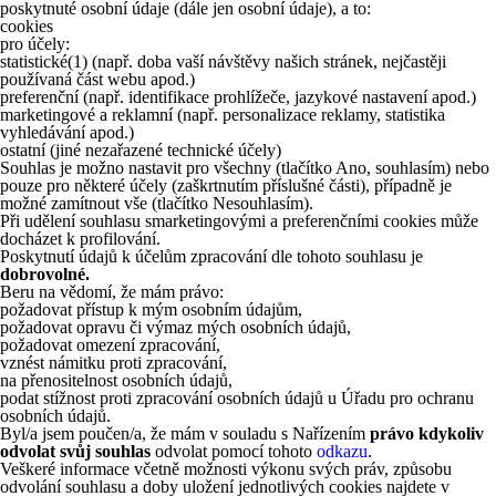
poskytnuté osobní údaje (dále jen osobní údaje), a to:
cookies
pro účely:
statistické
(1)
(např. doba vaší návštěvy našich stránek, nejčastěji
používaná část webu apod.)
preferenční (např. identifikace prohlížeče, jazykové nastavení apod.)
marketingové a reklamní (např. personalizace reklamy, statistika
vyhledávání apod.)
ostatní (jiné nezařazené technické účely)
Souhlas je možno nastavit pro všechny (tlačítko Ano, souhlasím) nebo
pouze pro některé účely (zaškrtnutím příslušné části), případně je
možné zamítnout vše (tlačítko Nesouhlasím).
Při udělení souhlasu smarketingovými a preferenčními cookies může
docházet k profilování.
Poskytnutí údajů k účelům zpracování dle tohoto souhlasu je
dobrovolné.
Beru na vědomí, že mám právo:
požadovat přístup k mým osobním údajům,
požadovat opravu či výmaz mých osobních údajů,
požadovat omezení zpracování,
vznést námitku proti zpracování,
na přenositelnost osobních údajů,
podat stížnost proti zpracování osobních údajů u Úřadu pro ochranu
osobních údajů.
Byl/a jsem poučen/a, že mám v souladu s Nařízením
právo kdykoliv
odvolat svůj souhlas
odvolat pomocí tohoto
odkazu
.
Veškeré informace včetně možnosti výkonu svých práv, způsobu
odvolání souhlasu a doby uložení jednotlivých cookies najdete v