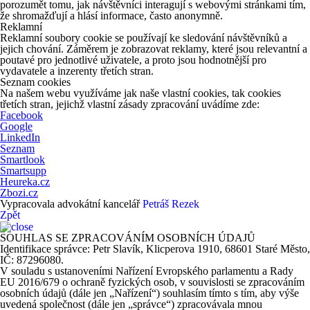
porozumět tomu, jak návštěvníci interagují s webovými stránkami tím,
že shromažďují a hlásí informace, často anonymně.
Reklamní
Reklamní soubory cookie se používají ke sledování návštěvníků a
jejich chování. Záměrem je zobrazovat reklamy, které jsou relevantní a
poutavé pro jednotlivé uživatele, a proto jsou hodnotnější pro
vydavatele a inzerenty třetích stran.
Seznam cookies
Na našem webu využíváme jak naše vlastní cookies, tak cookies
třetích stran, jejichž vlastní zásady zpracování uvádíme zde:
Facebook
Google
LinkedIn
Seznam
Smartlook
Smartsupp
Heureka.cz
Zbozi.cz
Vypracovala advokátní kancelář
Petráš Rezek
Zpět
SOUHLAS SE ZPRACOVÁNÍM OSOBNÍCH ÚDAJŮ
Identifikace správce: Petr Slavík, Klicperova 1910, 68601 Staré Město,
IČ: 87296080.
V souladu s ustanoveními Nařízení Evropského parlamentu a Rady
EU 2016/679 o ochraně fyzických osob, v souvislosti se zpracováním
osobních údajů (dále jen „Nařízení“) souhlasím tímto s tím, aby výše
uvedená společnost (dále jen „správce“) zpracovávala mnou