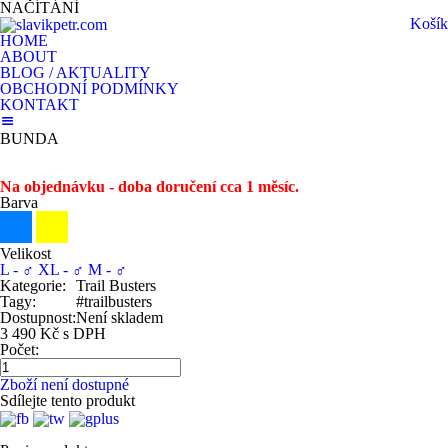
NAČÍTÁNÍ
Košík
HOME
ABOUT
BLOG / AKTUALITY
OBCHODNÍ PODMÍNKY
KONTAKT
BUNDA
Na objednávku - doba doručení cca 1 měsíc.
Barva
Velikost
L - ♂
XL - ♂
M - ♂
Kategorie:
Trail Busters
Tagy:
#trailbusters
Dostupnost:
Není skladem
3 490 Kč s DPH
Počet:
Zboží není dostupné
Sdílejte tento produkt