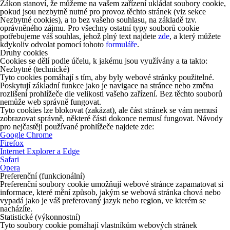
Zákon stanoví, že můžeme na vašem zařízení ukládat soubory cookie,
pokud jsou nezbytně nutné pro provoz těchto stránek (viz sekce
Nezbytné cookies), a to bez vašeho souhlasu, na základě tzv.
oprávněného zájmu. Pro všechny ostatní typy souborů cookie
potřebujeme váš souhlas, jehož plný text najdete
zde
, a který můžete
kdykoliv odvolat pomocí tohoto
formuláře
.
Druhy cookies
Cookies se dělí podle účelu, k jakému jsou využívány a ta takto:
Nezbytné (technické)
Tyto cookies pomáhají s tím, aby byly webové stránky použitelné.
Poskytují základní funkce jako je navigace na stránce nebo změna
rozlišení prohlížeče dle velikosti vašeho zařízení. Bez těchto souborů
nemůže web správně fungovat.
Tyto cookies lze blokovat (zakázat), ale část stránek se vám nemusí
zobrazovat správně, některé části dokonce nemusí fungovat. Návody
pro nejčastěji používané prohlížeče najdete zde:
Google Chrome
Firefox
Internet Explorer a Edge
Safari
Opera
Preferenční (funkcionální)
Preferenční soubory cookie umožňují webové stránce zapamatovat si
informace, které mění způsob, jakým se webová stránka chová nebo
vypadá jako je váš preferovaný jazyk nebo region, ve kterém se
nacházíte.
Statistické (výkonnostní)
Tyto soubory cookie pomáhají vlastníkům webových stránek