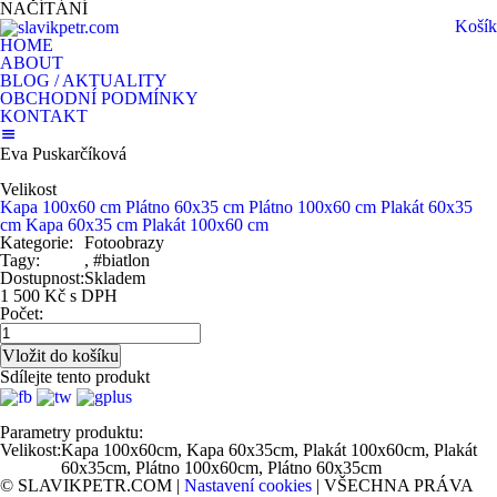
NAČÍTÁNÍ
Košík
HOME
ABOUT
BLOG / AKTUALITY
OBCHODNÍ PODMÍNKY
KONTAKT
Eva Puskarčíková
Velikost
Kapa 100x60 cm
Plátno 60x35 cm
Plátno 100x60 cm
Plakát 60x35
cm
Kapa 60x35 cm
Plakát 100x60 cm
Kategorie:
Fotoobrazy
Tagy:
, #biatlon
Dostupnost:
Skladem
1 500 Kč s DPH
Počet:
Sdílejte tento produkt
Parametry produktu:
Velikost:
Kapa 100x60cm, Kapa 60x35cm, Plakát 100x60cm, Plakát
60x35cm, Plátno 100x60cm, Plátno 60x35cm
© SLAVIKPETR.COM |
Nastavení cookies
| VŠECHNA PRÁVA