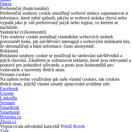
Opera
Preferenční (funkcionální)
Preferenční soubory cookie umožňují webové stránce zapamatovat si
informace, které mění způsob, jakým se webová stránka chová nebo
vypadá jako je váš preferovaný jazyk nebo region, ve kterém se
nacházíte.
Statistické (výkonnostní)
Tyto soubory cookie pomáhají vlastníkům webových stránek
porozumět tomu, jak návštěvníci interagují s webovými stránkami tím,
že shromažďují a hlásí informace, často anonymně.
Reklamní
Reklamní soubory cookie se používají ke sledování návštěvníků a
jejich chování. Záměrem je zobrazovat reklamy, které jsou relevantní a
poutavé pro jednotlivé uživatele, a proto jsou hodnotnější pro
vydavatele a inzerenty třetích stran.
Seznam cookies
Na našem webu využíváme jak naše vlastní cookies, tak cookies
třetích stran, jejichž vlastní zásady zpracování uvádíme zde:
Facebook
Google
LinkedIn
Seznam
Smartlook
Smartsupp
Heureka.cz
Zbozi.cz
Vypracovala advokátní kancelář
Petráš Rezek
Zpět