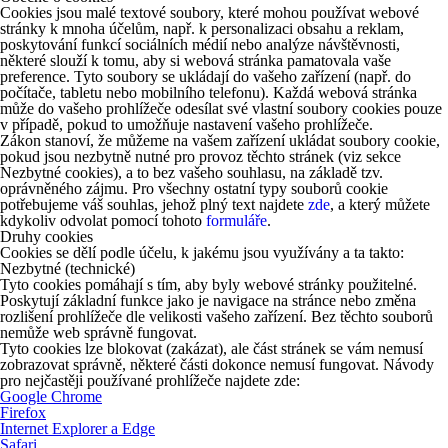
Cookies jsou malé textové soubory, které mohou používat webové
stránky k mnoha účelům, např. k personalizaci obsahu a reklam,
poskytování funkcí sociálních médií nebo analýze návštěvnosti,
některé slouží k tomu, aby si webová stránka pamatovala vaše
preference. Tyto soubory se ukládají do vašeho zařízení (např. do
počítače, tabletu nebo mobilního telefonu). Každá webová stránka
může do vašeho prohlížeče odesílat své vlastní soubory cookies pouze
v případě, pokud to umožňuje nastavení vašeho prohlížeče.
Zákon stanoví, že můžeme na vašem zařízení ukládat soubory cookie,
pokud jsou nezbytně nutné pro provoz těchto stránek (viz sekce
Nezbytné cookies), a to bez vašeho souhlasu, na základě tzv.
oprávněného zájmu. Pro všechny ostatní typy souborů cookie
potřebujeme váš souhlas, jehož plný text najdete
zde
, a který můžete
kdykoliv odvolat pomocí tohoto
formuláře
.
Druhy cookies
Cookies se dělí podle účelu, k jakému jsou využívány a ta takto:
Nezbytné (technické)
Tyto cookies pomáhají s tím, aby byly webové stránky použitelné.
Poskytují základní funkce jako je navigace na stránce nebo změna
rozlišení prohlížeče dle velikosti vašeho zařízení. Bez těchto souborů
nemůže web správně fungovat.
Tyto cookies lze blokovat (zakázat), ale část stránek se vám nemusí
zobrazovat správně, některé části dokonce nemusí fungovat. Návody
pro nejčastěji používané prohlížeče najdete zde:
Google Chrome
Firefox
Internet Explorer a Edge
Safari