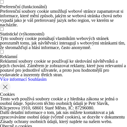
Preferenční (funkcionální)
Preferenční soubory cookie umožňují webové stránce zapamatovat si
informace, které mění způsob, jakým se webová stránka chová nebo
vypadá jako je váš preferovaný jazyk nebo region, ve kterém se
nacházíte.
Statistické (výkonnostní)
Tyto soubory cookie pomáhají vlastníkům webových stránek
porozumět tomu, jak návštěvníci interagují s webovými stránkami tím,
že shromažďují a hlásí informace, často anonymně.
Reklamní
Reklamní soubory cookie se používají ke sledování návštěvníků a
jejich chování. Záměrem je zobrazovat reklamy, které jsou relevantní a
poutavé pro jednotlivé uživatele, a proto jsou hodnotnější pro
vydavatele a inzerenty třetích stran.
Více informací
Souhlasím
Cookies
Tento web používá soubory cookie a z hlediska zákona se jedná o
osobní údaje. Správcem těchto osobních údajů je Petr Slavík,
Klicperova 1910, 68601 Staré Město, IČ: 87296080.
Další detailní informace o tom, jak nás můžete kontaktovat a jak
zpracováváme osobní údaje (včetně cookies), se dozvíte v dokumentu
Zásady ochrany osobních údajů, který najdete na našem webu.
Obecně o cookies