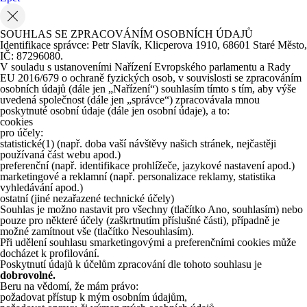
SOUHLAS SE ZPRACOVÁNÍM OSOBNÍCH ÚDAJŮ
Identifikace správce: Petr Slavík, Klicperova 1910, 68601 Staré Město,
IČ: 87296080.
V souladu s ustanoveními Nařízení Evropského parlamentu a Rady
EU 2016/679 o ochraně fyzických osob, v souvislosti se zpracováním
osobních údajů (dále jen „Nařízení“) souhlasím tímto s tím, aby výše
uvedená společnost (dále jen „správce“) zpracovávala mnou
poskytnuté osobní údaje (dále jen osobní údaje), a to:
cookies
pro účely:
statistické
(1)
(např. doba vaší návštěvy našich stránek, nejčastěji
používaná část webu apod.)
preferenční (např. identifikace prohlížeče, jazykové nastavení apod.)
marketingové a reklamní (např. personalizace reklamy, statistika
vyhledávání apod.)
ostatní (jiné nezařazené technické účely)
Souhlas je možno nastavit pro všechny (tlačítko Ano, souhlasím) nebo
pouze pro některé účely (zaškrtnutím příslušné části), případně je
možné zamítnout vše (tlačítko Nesouhlasím).
Při udělení souhlasu smarketingovými a preferenčními cookies může
docházet k profilování.
Poskytnutí údajů k účelům zpracování dle tohoto souhlasu je
dobrovolné.
Beru na vědomí, že mám právo:
požadovat přístup k mým osobním údajům,