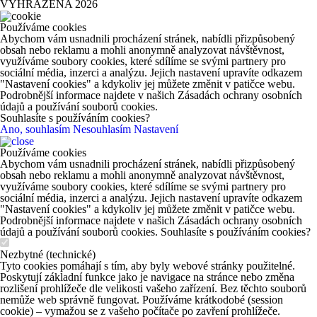
VYHRAZENA 2026
Používáme cookies
Abychom vám usnadnili procházení stránek, nabídli přizpůsobený
obsah nebo reklamu a mohli anonymně analyzovat návštěvnost,
využíváme soubory cookies, které sdílíme se svými partnery pro
sociální média, inzerci a analýzu. Jejich nastavení upravíte odkazem
"Nastavení cookies" a kdykoliv jej můžete změnit v patičce webu.
Podrobnější informace najdete v našich Zásadách ochrany osobních
údajů a používání souborů cookies.
Souhlasíte s používáním cookies?
Ano, souhlasím
Nesouhlasím
Nastavení
Používáme cookies
Abychom vám usnadnili procházení stránek, nabídli přizpůsobený
obsah nebo reklamu a mohli anonymně analyzovat návštěvnost,
využíváme soubory cookies, které sdílíme se svými partnery pro
sociální média, inzerci a analýzu. Jejich nastavení upravíte odkazem
"Nastavení cookies" a kdykoliv jej můžete změnit v patičce webu.
Podrobnější informace najdete v našich Zásadách ochrany osobních
údajů a používání souborů cookies. Souhlasíte s používáním cookies?
Nezbytné (technické)
Tyto cookies pomáhají s tím, aby byly webové stránky použitelné.
Poskytují základní funkce jako je navigace na stránce nebo změna
rozlišení prohlížeče dle velikosti vašeho zařízení. Bez těchto souborů
nemůže web správně fungovat. Používáme krátkodobé (session
cookie) – vymažou se z vašeho počítače po zavření prohlížeče.