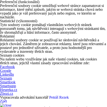
Preferenční (funkcionální)
Preferenční soubory cookie umožňují webové stránce zapamatovat si
informace, které mění způsob, jakým se webová stránka chová nebo
vypadá jako je váš preferovaný jazyk nebo region, ve kterém se
nacházíte.
Statistické (výkonnostní)
Tyto soubory cookie pomáhají vlastníkům webových stránek
porozumět tomu, jak návštěvníci interagují s webovými stránkami tím,
že shromažďují a hlásí informace, často anonymně.
Reklamní
Reklamní soubory cookie se používají ke sledování návštěvníků a
jejich chování. Záměrem je zobrazovat reklamy, které jsou relevantní a
poutavé pro jednotlivé uživatele, a proto jsou hodnotnější pro
vydavatele a inzerenty třetích stran.
Seznam cookies
Na našem webu využíváme jak naše vlastní cookies, tak cookies
třetích stran, jejichž vlastní zásady zpracování uvádíme zde:
Facebook
Google
LinkedIn
Seznam
Smartlook
Smartsupp
Heureka.cz
Zbozi.cz
Vypracovala advokátní kancelář
Petráš Rezek
Zpět