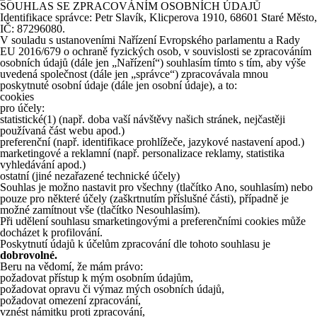
SOUHLAS SE ZPRACOVÁNÍM OSOBNÍCH ÚDAJŮ
Identifikace správce: Petr Slavík, Klicperova 1910, 68601 Staré Město,
IČ: 87296080.
V souladu s ustanoveními Nařízení Evropského parlamentu a Rady
EU 2016/679 o ochraně fyzických osob, v souvislosti se zpracováním
osobních údajů (dále jen „Nařízení“) souhlasím tímto s tím, aby výše
uvedená společnost (dále jen „správce“) zpracovávala mnou
poskytnuté osobní údaje (dále jen osobní údaje), a to:
cookies
pro účely:
statistické
(1)
(např. doba vaší návštěvy našich stránek, nejčastěji
používaná část webu apod.)
preferenční (např. identifikace prohlížeče, jazykové nastavení apod.)
marketingové a reklamní (např. personalizace reklamy, statistika
vyhledávání apod.)
ostatní (jiné nezařazené technické účely)
Souhlas je možno nastavit pro všechny (tlačítko Ano, souhlasím) nebo
pouze pro některé účely (zaškrtnutím příslušné části), případně je
možné zamítnout vše (tlačítko Nesouhlasím).
Při udělení souhlasu smarketingovými a preferenčními cookies může
docházet k profilování.
Poskytnutí údajů k účelům zpracování dle tohoto souhlasu je
dobrovolné.
Beru na vědomí, že mám právo:
požadovat přístup k mým osobním údajům,
požadovat opravu či výmaz mých osobních údajů,
požadovat omezení zpracování,
vznést námitku proti zpracování,