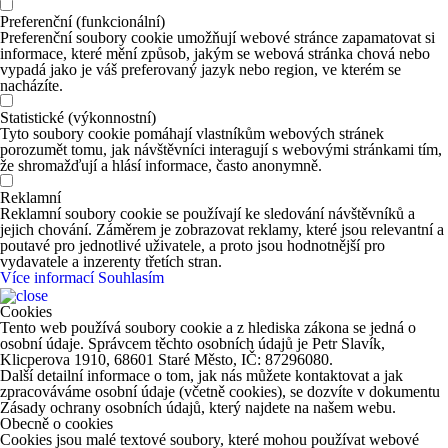
Preferenční (funkcionální)
Preferenční soubory cookie umožňují webové stránce zapamatovat si
informace, které mění způsob, jakým se webová stránka chová nebo
vypadá jako je váš preferovaný jazyk nebo region, ve kterém se
nacházíte.
Statistické (výkonnostní)
Tyto soubory cookie pomáhají vlastníkům webových stránek
porozumět tomu, jak návštěvníci interagují s webovými stránkami tím,
že shromažďují a hlásí informace, často anonymně.
Reklamní
Reklamní soubory cookie se používají ke sledování návštěvníků a
jejich chování. Záměrem je zobrazovat reklamy, které jsou relevantní a
poutavé pro jednotlivé uživatele, a proto jsou hodnotnější pro
vydavatele a inzerenty třetích stran.
Více informací
Souhlasím
Cookies
Tento web používá soubory cookie a z hlediska zákona se jedná o
osobní údaje. Správcem těchto osobních údajů je Petr Slavík,
Klicperova 1910, 68601 Staré Město, IČ: 87296080.
Další detailní informace o tom, jak nás můžete kontaktovat a jak
zpracováváme osobní údaje (včetně cookies), se dozvíte v dokumentu
Zásady ochrany osobních údajů, který najdete na našem webu.
Obecně o cookies
Cookies jsou malé textové soubory, které mohou používat webové