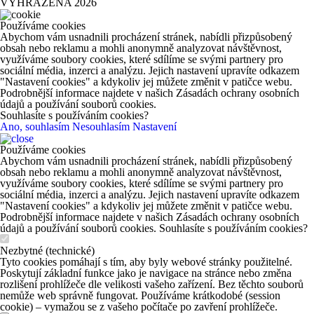
VYHRAZENA 2026
Používáme cookies
Abychom vám usnadnili procházení stránek, nabídli přizpůsobený
obsah nebo reklamu a mohli anonymně analyzovat návštěvnost,
využíváme soubory cookies, které sdílíme se svými partnery pro
sociální média, inzerci a analýzu. Jejich nastavení upravíte odkazem
"Nastavení cookies" a kdykoliv jej můžete změnit v patičce webu.
Podrobnější informace najdete v našich Zásadách ochrany osobních
údajů a používání souborů cookies.
Souhlasíte s používáním cookies?
Ano, souhlasím
Nesouhlasím
Nastavení
Používáme cookies
Abychom vám usnadnili procházení stránek, nabídli přizpůsobený
obsah nebo reklamu a mohli anonymně analyzovat návštěvnost,
využíváme soubory cookies, které sdílíme se svými partnery pro
sociální média, inzerci a analýzu. Jejich nastavení upravíte odkazem
"Nastavení cookies" a kdykoliv jej můžete změnit v patičce webu.
Podrobnější informace najdete v našich Zásadách ochrany osobních
údajů a používání souborů cookies. Souhlasíte s používáním cookies?
Nezbytné (technické)
Tyto cookies pomáhají s tím, aby byly webové stránky použitelné.
Poskytují základní funkce jako je navigace na stránce nebo změna
rozlišení prohlížeče dle velikosti vašeho zařízení. Bez těchto souborů
nemůže web správně fungovat. Používáme krátkodobé (session
cookie) – vymažou se z vašeho počítače po zavření prohlížeče.