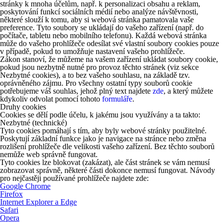
stránky k mnoha účelům, např. k personalizaci obsahu a reklam,
poskytování funkcí sociálních médií nebo analýze návštěvnosti,
některé slouží k tomu, aby si webová stránka pamatovala vaše
preference. Tyto soubory se ukládají do vašeho zařízení (např. do
počítače, tabletu nebo mobilního telefonu). Každá webová stránka
může do vašeho prohlížeče odesílat své vlastní soubory cookies pouze
v případě, pokud to umožňuje nastavení vašeho prohlížeče.
Zákon stanoví, že můžeme na vašem zařízení ukládat soubory cookie,
pokud jsou nezbytně nutné pro provoz těchto stránek (viz sekce
Nezbytné cookies), a to bez vašeho souhlasu, na základě tzv.
oprávněného zájmu. Pro všechny ostatní typy souborů cookie
potřebujeme váš souhlas, jehož plný text najdete
zde
, a který můžete
kdykoliv odvolat pomocí tohoto
formuláře
.
Druhy cookies
Cookies se dělí podle účelu, k jakému jsou využívány a ta takto:
Nezbytné (technické)
Tyto cookies pomáhají s tím, aby byly webové stránky použitelné.
Poskytují základní funkce jako je navigace na stránce nebo změna
rozlišení prohlížeče dle velikosti vašeho zařízení. Bez těchto souborů
nemůže web správně fungovat.
Tyto cookies lze blokovat (zakázat), ale část stránek se vám nemusí
zobrazovat správně, některé části dokonce nemusí fungovat. Návody
pro nejčastěji používané prohlížeče najdete zde:
Google Chrome
Firefox
Internet Explorer a Edge
Safari
Opera