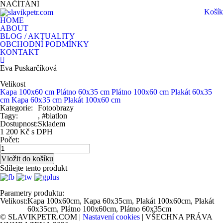
NAČÍTÁNÍ
Košík
HOME
ABOUT
BLOG / AKTUALITY
OBCHODNÍ PODMÍNKY
KONTAKT
Eva Puskarčíková
Velikost
Kapa 100x60 cm
Plátno 60x35 cm
Plátno 100x60 cm
Plakát 60x35
cm
Kapa 60x35 cm
Plakát 100x60 cm
Kategorie:
Fotoobrazy
Tagy:
, #biatlon
Dostupnost:
Skladem
1 200 Kč s DPH
Počet:
Sdílejte tento produkt
Parametry produktu:
Velikost:
Kapa 100x60cm, Kapa 60x35cm, Plakát 100x60cm, Plakát
60x35cm, Plátno 100x60cm, Plátno 60x35cm
© SLAVIKPETR.COM |
Nastavení cookies
| VŠECHNA PRÁVA