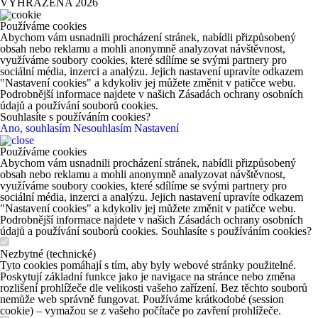
VYHRAZENA 2026
Používáme cookies
Abychom vám usnadnili procházení stránek, nabídli přizpůsobený
obsah nebo reklamu a mohli anonymně analyzovat návštěvnost,
využíváme soubory cookies, které sdílíme se svými partnery pro
sociální média, inzerci a analýzu. Jejich nastavení upravíte odkazem
"Nastavení cookies" a kdykoliv jej můžete změnit v patičce webu.
Podrobnější informace najdete v našich Zásadách ochrany osobních
údajů a používání souborů cookies.
Souhlasíte s používáním cookies?
Ano, souhlasím
Nesouhlasím
Nastavení
Používáme cookies
Abychom vám usnadnili procházení stránek, nabídli přizpůsobený
obsah nebo reklamu a mohli anonymně analyzovat návštěvnost,
využíváme soubory cookies, které sdílíme se svými partnery pro
sociální média, inzerci a analýzu. Jejich nastavení upravíte odkazem
"Nastavení cookies" a kdykoliv jej můžete změnit v patičce webu.
Podrobnější informace najdete v našich Zásadách ochrany osobních
údajů a používání souborů cookies. Souhlasíte s používáním cookies?
Nezbytné (technické)
Tyto cookies pomáhají s tím, aby byly webové stránky použitelné.
Poskytují základní funkce jako je navigace na stránce nebo změna
rozlišení prohlížeče dle velikosti vašeho zařízení. Bez těchto souborů
nemůže web správně fungovat. Používáme krátkodobé (session
cookie) – vymažou se z vašeho počítače po zavření prohlížeče.