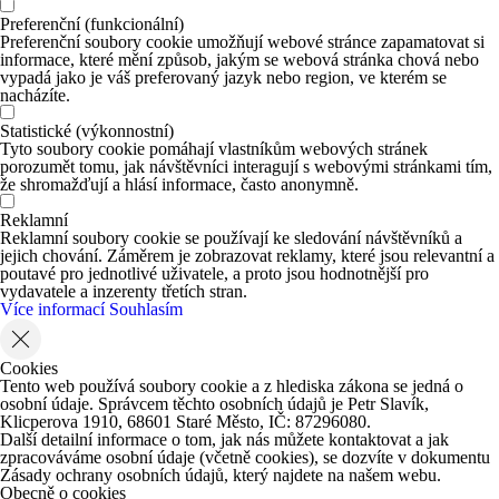
Preferenční (funkcionální)
Preferenční soubory cookie umožňují webové stránce zapamatovat si
informace, které mění způsob, jakým se webová stránka chová nebo
vypadá jako je váš preferovaný jazyk nebo region, ve kterém se
nacházíte.
Statistické (výkonnostní)
Tyto soubory cookie pomáhají vlastníkům webových stránek
porozumět tomu, jak návštěvníci interagují s webovými stránkami tím,
že shromažďují a hlásí informace, často anonymně.
Reklamní
Reklamní soubory cookie se používají ke sledování návštěvníků a
jejich chování. Záměrem je zobrazovat reklamy, které jsou relevantní a
poutavé pro jednotlivé uživatele, a proto jsou hodnotnější pro
vydavatele a inzerenty třetích stran.
Více informací
Souhlasím
Cookies
Tento web používá soubory cookie a z hlediska zákona se jedná o
osobní údaje. Správcem těchto osobních údajů je Petr Slavík,
Klicperova 1910, 68601 Staré Město, IČ: 87296080.
Další detailní informace o tom, jak nás můžete kontaktovat a jak
zpracováváme osobní údaje (včetně cookies), se dozvíte v dokumentu
Zásady ochrany osobních údajů, který najdete na našem webu.
Obecně o cookies