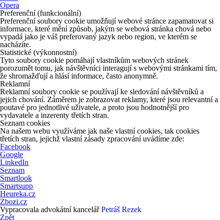
Opera
Preferenční (funkcionální)
Preferenční soubory cookie umožňují webové stránce zapamatovat si
informace, které mění způsob, jakým se webová stránka chová nebo
vypadá jako je váš preferovaný jazyk nebo region, ve kterém se
nacházíte.
Statistické (výkonnostní)
Tyto soubory cookie pomáhají vlastníkům webových stránek
porozumět tomu, jak návštěvníci interagují s webovými stránkami tím,
že shromažďují a hlásí informace, často anonymně.
Reklamní
Reklamní soubory cookie se používají ke sledování návštěvníků a
jejich chování. Záměrem je zobrazovat reklamy, které jsou relevantní a
poutavé pro jednotlivé uživatele, a proto jsou hodnotnější pro
vydavatele a inzerenty třetích stran.
Seznam cookies
Na našem webu využíváme jak naše vlastní cookies, tak cookies
třetích stran, jejichž vlastní zásady zpracování uvádíme zde:
Facebook
Google
LinkedIn
Seznam
Smartlook
Smartsupp
Heureka.cz
Zbozi.cz
Vypracovala advokátní kancelář
Petráš Rezek
Zpět