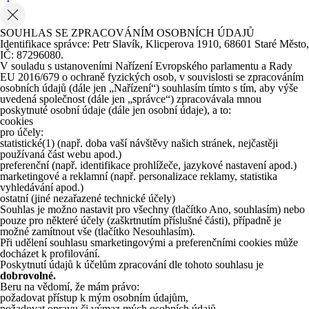
SOUHLAS SE ZPRACOVÁNÍM OSOBNÍCH ÚDAJŮ
Identifikace správce: Petr Slavík, Klicperova 1910, 68601 Staré Město,
IČ: 87296080.
V souladu s ustanoveními Nařízení Evropského parlamentu a Rady
EU 2016/679 o ochraně fyzických osob, v souvislosti se zpracováním
osobních údajů (dále jen „Nařízení“) souhlasím tímto s tím, aby výše
uvedená společnost (dále jen „správce“) zpracovávala mnou
poskytnuté osobní údaje (dále jen osobní údaje), a to:
cookies
pro účely:
statistické
(1)
(např. doba vaší návštěvy našich stránek, nejčastěji
používaná část webu apod.)
preferenční (např. identifikace prohlížeče, jazykové nastavení apod.)
marketingové a reklamní (např. personalizace reklamy, statistika
vyhledávání apod.)
ostatní (jiné nezařazené technické účely)
Souhlas je možno nastavit pro všechny (tlačítko Ano, souhlasím) nebo
pouze pro některé účely (zaškrtnutím příslušné části), případně je
možné zamítnout vše (tlačítko Nesouhlasím).
Při udělení souhlasu smarketingovými a preferenčními cookies může
docházet k profilování.
Poskytnutí údajů k účelům zpracování dle tohoto souhlasu je
dobrovolné.
Beru na vědomí, že mám právo:
požadovat přístup k mým osobním údajům,
požadovat opravu či výmaz mých osobních údajů,