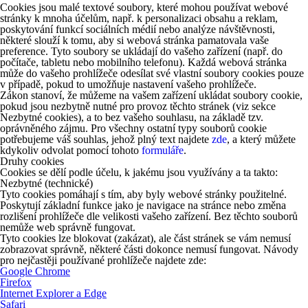
Cookies jsou malé textové soubory, které mohou používat webové
stránky k mnoha účelům, např. k personalizaci obsahu a reklam,
poskytování funkcí sociálních médií nebo analýze návštěvnosti,
některé slouží k tomu, aby si webová stránka pamatovala vaše
preference. Tyto soubory se ukládají do vašeho zařízení (např. do
počítače, tabletu nebo mobilního telefonu). Každá webová stránka
může do vašeho prohlížeče odesílat své vlastní soubory cookies pouze
v případě, pokud to umožňuje nastavení vašeho prohlížeče.
Zákon stanoví, že můžeme na vašem zařízení ukládat soubory cookie,
pokud jsou nezbytně nutné pro provoz těchto stránek (viz sekce
Nezbytné cookies), a to bez vašeho souhlasu, na základě tzv.
oprávněného zájmu. Pro všechny ostatní typy souborů cookie
potřebujeme váš souhlas, jehož plný text najdete
zde
, a který můžete
kdykoliv odvolat pomocí tohoto
formuláře
.
Druhy cookies
Cookies se dělí podle účelu, k jakému jsou využívány a ta takto:
Nezbytné (technické)
Tyto cookies pomáhají s tím, aby byly webové stránky použitelné.
Poskytují základní funkce jako je navigace na stránce nebo změna
rozlišení prohlížeče dle velikosti vašeho zařízení. Bez těchto souborů
nemůže web správně fungovat.
Tyto cookies lze blokovat (zakázat), ale část stránek se vám nemusí
zobrazovat správně, některé části dokonce nemusí fungovat. Návody
pro nejčastěji používané prohlížeče najdete zde:
Google Chrome
Firefox
Internet Explorer a Edge
Safari