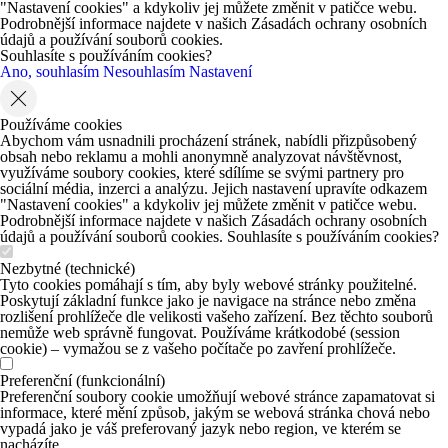
"Nastavení cookies" a kdykoliv jej můžete změnit v patičce webu.
Podrobnější informace najdete v našich Zásadách ochrany osobních
údajů a používání souborů cookies.
Souhlasíte s používáním cookies?
Ano, souhlasím
Nesouhlasím
Nastavení
Používáme cookies
Abychom vám usnadnili procházení stránek, nabídli přizpůsobený
obsah nebo reklamu a mohli anonymně analyzovat návštěvnost,
využíváme soubory cookies, které sdílíme se svými partnery pro
sociální média, inzerci a analýzu. Jejich nastavení upravíte odkazem
"Nastavení cookies" a kdykoliv jej můžete změnit v patičce webu.
Podrobnější informace najdete v našich Zásadách ochrany osobních
údajů a používání souborů cookies. Souhlasíte s používáním cookies?
Nezbytné (technické)
Tyto cookies pomáhají s tím, aby byly webové stránky použitelné.
Poskytují základní funkce jako je navigace na stránce nebo změna
rozlišení prohlížeče dle velikosti vašeho zařízení. Bez těchto souborů
nemůže web správně fungovat. Používáme krátkodobé (session
cookie) – vymažou se z vašeho počítače po zavření prohlížeče.
Preferenční (funkcionální)
Preferenční soubory cookie umožňují webové stránce zapamatovat si
informace, které mění způsob, jakým se webová stránka chová nebo
vypadá jako je váš preferovaný jazyk nebo region, ve kterém se
nacházíte.