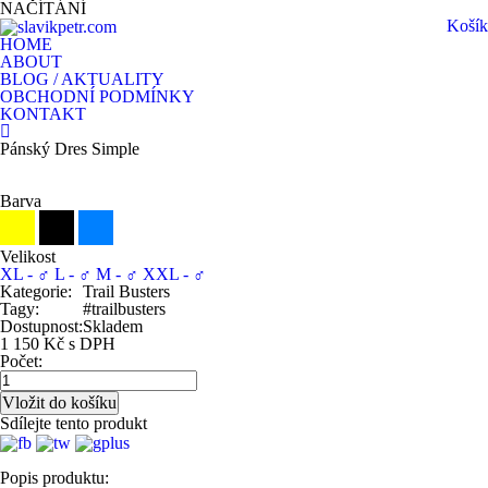
NAČÍTÁNÍ
Košík
HOME
ABOUT
BLOG / AKTUALITY
OBCHODNÍ PODMÍNKY
KONTAKT
Pánský Dres Simple
Barva
Velikost
XL - ♂
L - ♂
M - ♂
XXL - ♂
Kategorie:
Trail Busters
Tagy:
#trailbusters
Dostupnost:
Skladem
1 150 Kč s DPH
Počet:
Sdílejte tento produkt
Popis produktu: