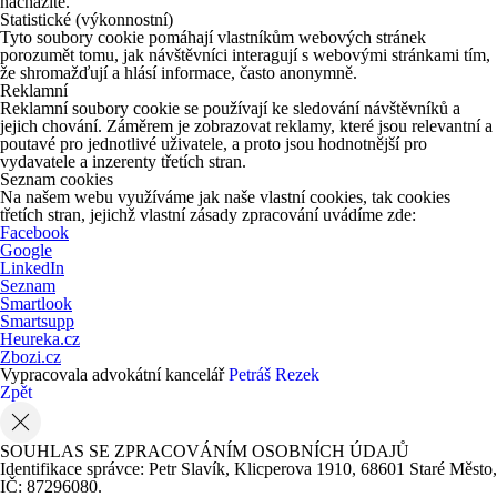
nacházíte.
Statistické (výkonnostní)
Tyto soubory cookie pomáhají vlastníkům webových stránek
porozumět tomu, jak návštěvníci interagují s webovými stránkami tím,
že shromažďují a hlásí informace, často anonymně.
Reklamní
Reklamní soubory cookie se používají ke sledování návštěvníků a
jejich chování. Záměrem je zobrazovat reklamy, které jsou relevantní a
poutavé pro jednotlivé uživatele, a proto jsou hodnotnější pro
vydavatele a inzerenty třetích stran.
Seznam cookies
Na našem webu využíváme jak naše vlastní cookies, tak cookies
třetích stran, jejichž vlastní zásady zpracování uvádíme zde:
Facebook
Google
LinkedIn
Seznam
Smartlook
Smartsupp
Heureka.cz
Zbozi.cz
Vypracovala advokátní kancelář
Petráš Rezek
Zpět
SOUHLAS SE ZPRACOVÁNÍM OSOBNÍCH ÚDAJŮ
Identifikace správce: Petr Slavík, Klicperova 1910, 68601 Staré Město,
IČ: 87296080.