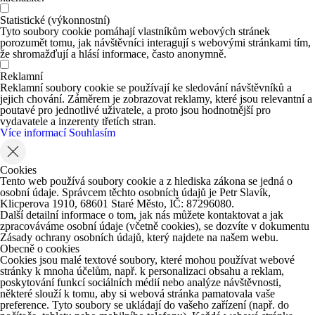
Statistické (výkonnostní)
Tyto soubory cookie pomáhají vlastníkům webových stránek
porozumět tomu, jak návštěvníci interagují s webovými stránkami tím,
že shromažďují a hlásí informace, často anonymně.
Reklamní
Reklamní soubory cookie se používají ke sledování návštěvníků a
jejich chování. Záměrem je zobrazovat reklamy, které jsou relevantní a
poutavé pro jednotlivé uživatele, a proto jsou hodnotnější pro
vydavatele a inzerenty třetích stran.
Více informací
Souhlasím
Cookies
Tento web používá soubory cookie a z hlediska zákona se jedná o
osobní údaje. Správcem těchto osobních údajů je Petr Slavík,
Klicperova 1910, 68601 Staré Město, IČ: 87296080.
Další detailní informace o tom, jak nás můžete kontaktovat a jak
zpracováváme osobní údaje (včetně cookies), se dozvíte v dokumentu
Zásady ochrany osobních údajů, který najdete na našem webu.
Obecně o cookies
Cookies jsou malé textové soubory, které mohou používat webové
stránky k mnoha účelům, např. k personalizaci obsahu a reklam,
poskytování funkcí sociálních médií nebo analýze návštěvnosti,
některé slouží k tomu, aby si webová stránka pamatovala vaše
preference. Tyto soubory se ukládají do vašeho zařízení (např. do