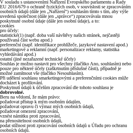
V souladu s ustanoveními Nařízení Evropského parlamentu a Rady
EU 2016/679 o ochraně fyzických osob, v souvislosti se zpracováním
osobních údajů (dále jen „Nařízení“) souhlasím tímto s tím, aby výše
uvedená společnost (dále jen „správce“) zpracovávala mnou
poskytnuté osobní údaje (dále jen osobní údaje), a to:
cookies
pro účely:
statistické
(1)
(např. doba vaší návštěvy našich stránek, nejčastěji
používaná část webu apod.)
preferenční (např. identifikace prohlížeče, jazykové nastavení apod.)
marketingové a reklamní (např. personalizace reklamy, statistika
vyhledávání apod.)
ostatní (jiné nezařazené technické účely)
Souhlas je možno nastavit pro všechny (tlačítko Ano, souhlasím) nebo
pouze pro některé účely (zaškrtnutím příslušné části), případně je
možné zamítnout vše (tlačítko Nesouhlasím).
Při udělení souhlasu smarketingovými a preferenčními cookies může
docházet k profilování.
Poskytnutí údajů k účelům zpracování dle tohoto souhlasu je
dobrovolné.
Beru na vědomí, že mám právo:
požadovat přístup k mým osobním údajům,
požadovat opravu či výmaz mých osobních údajů,
požadovat omezení zpracování,
vznést námitku proti zpracování,
na přenositelnost osobních údajů,
podat stížnost proti zpracování osobních údajů u Úřadu pro ochranu
osobních údajů.