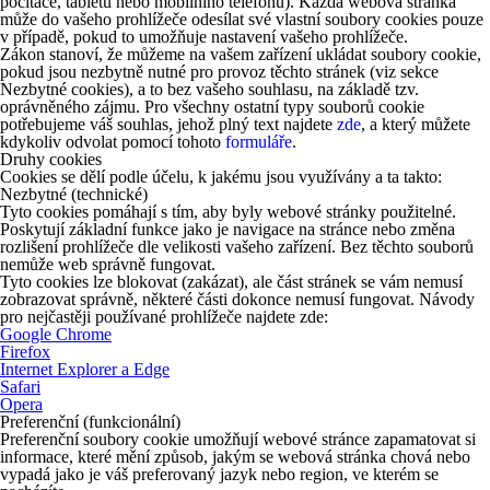
počítače, tabletu nebo mobilního telefonu). Každá webová stránka
může do vašeho prohlížeče odesílat své vlastní soubory cookies pouze
v případě, pokud to umožňuje nastavení vašeho prohlížeče.
Zákon stanoví, že můžeme na vašem zařízení ukládat soubory cookie,
pokud jsou nezbytně nutné pro provoz těchto stránek (viz sekce
Nezbytné cookies), a to bez vašeho souhlasu, na základě tzv.
oprávněného zájmu. Pro všechny ostatní typy souborů cookie
potřebujeme váš souhlas, jehož plný text najdete
zde
, a který můžete
kdykoliv odvolat pomocí tohoto
formuláře
.
Druhy cookies
Cookies se dělí podle účelu, k jakému jsou využívány a ta takto:
Nezbytné (technické)
Tyto cookies pomáhají s tím, aby byly webové stránky použitelné.
Poskytují základní funkce jako je navigace na stránce nebo změna
rozlišení prohlížeče dle velikosti vašeho zařízení. Bez těchto souborů
nemůže web správně fungovat.
Tyto cookies lze blokovat (zakázat), ale část stránek se vám nemusí
zobrazovat správně, některé části dokonce nemusí fungovat. Návody
pro nejčastěji používané prohlížeče najdete zde:
Google Chrome
Firefox
Internet Explorer a Edge
Safari
Opera
Preferenční (funkcionální)
Preferenční soubory cookie umožňují webové stránce zapamatovat si
informace, které mění způsob, jakým se webová stránka chová nebo
vypadá jako je váš preferovaný jazyk nebo region, ve kterém se