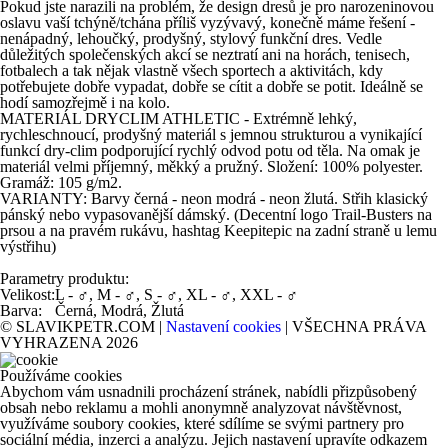
Pokud jste narazili na problém, že design dresů je pro narozeninovou
oslavu vaší tchýně/tchána příliš vyzývavý, konečně máme řešení -
nenápadný, lehoučký, prodyšný, stylový funkční dres. Vedle
důležitých společenských akcí se neztratí ani na horách, tenisech,
fotbalech a tak nějak vlastně všech sportech a aktivitách, kdy
potřebujete dobře vypadat, dobře se cítit a dobře se potit. Ideálně se
hodí samozřejmě i na kolo.
MATERIÁL DRYCLIM ATHLETIC - Extrémně lehký,
rychleschnoucí, prodyšný materiál s jemnou strukturou a vynikající
funkcí dry-clim podporující rychlý odvod potu od těla. Na omak je
materiál velmi příjemný, měkký a pružný. Složení: 100% polyester.
Gramáž: 105 g/m2.
VARIANTY: Barvy černá - neon modrá - neon žlutá. Střih klasický
pánský nebo vypasovanější dámský. (Decentní logo Trail-Busters na
prsou a na pravém rukávu, hashtag Keepitepic na zadní straně u lemu
výstřihu)
Parametry produktu:
Velikost:
L - ♂, M - ♂, S - ♂, XL - ♂, XXL - ♂
Barva:
Černá, Modrá, Žlutá
© SLAVIKPETR.COM |
Nastavení cookies
| VŠECHNA PRÁVA
VYHRAZENA 2026
Používáme cookies
Abychom vám usnadnili procházení stránek, nabídli přizpůsobený
obsah nebo reklamu a mohli anonymně analyzovat návštěvnost,
využíváme soubory cookies, které sdílíme se svými partnery pro
sociální média, inzerci a analýzu. Jejich nastavení upravíte odkazem