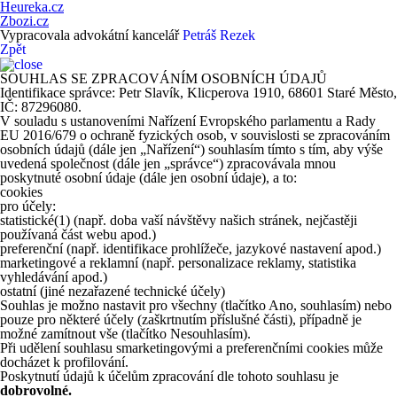
Heureka.cz
Zbozi.cz
Vypracovala advokátní kancelář
Petráš Rezek
Zpět
SOUHLAS SE ZPRACOVÁNÍM OSOBNÍCH ÚDAJŮ
Identifikace správce: Petr Slavík, Klicperova 1910, 68601 Staré Město,
IČ: 87296080.
V souladu s ustanoveními Nařízení Evropského parlamentu a Rady
EU 2016/679 o ochraně fyzických osob, v souvislosti se zpracováním
osobních údajů (dále jen „Nařízení“) souhlasím tímto s tím, aby výše
uvedená společnost (dále jen „správce“) zpracovávala mnou
poskytnuté osobní údaje (dále jen osobní údaje), a to:
cookies
pro účely:
statistické
(1)
(např. doba vaší návštěvy našich stránek, nejčastěji
používaná část webu apod.)
preferenční (např. identifikace prohlížeče, jazykové nastavení apod.)
marketingové a reklamní (např. personalizace reklamy, statistika
vyhledávání apod.)
ostatní (jiné nezařazené technické účely)
Souhlas je možno nastavit pro všechny (tlačítko Ano, souhlasím) nebo
pouze pro některé účely (zaškrtnutím příslušné části), případně je
možné zamítnout vše (tlačítko Nesouhlasím).
Při udělení souhlasu smarketingovými a preferenčními cookies může
docházet k profilování.
Poskytnutí údajů k účelům zpracování dle tohoto souhlasu je
dobrovolné.