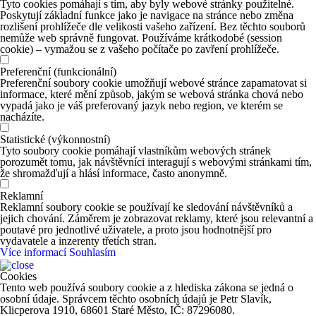
Tyto cookies pomáhají s tím, aby byly webové stránky použitelné.
Poskytují základní funkce jako je navigace na stránce nebo změna
rozlišení prohlížeče dle velikosti vašeho zařízení. Bez těchto souborů
nemůže web správně fungovat. Používáme krátkodobé (session
cookie) – vymažou se z vašeho počítače po zavření prohlížeče.
Preferenční (funkcionální)
Preferenční soubory cookie umožňují webové stránce zapamatovat si
informace, které mění způsob, jakým se webová stránka chová nebo
vypadá jako je váš preferovaný jazyk nebo region, ve kterém se
nacházíte.
Statistické (výkonnostní)
Tyto soubory cookie pomáhají vlastníkům webových stránek
porozumět tomu, jak návštěvníci interagují s webovými stránkami tím,
že shromažďují a hlásí informace, často anonymně.
Reklamní
Reklamní soubory cookie se používají ke sledování návštěvníků a
jejich chování. Záměrem je zobrazovat reklamy, které jsou relevantní a
poutavé pro jednotlivé uživatele, a proto jsou hodnotnější pro
vydavatele a inzerenty třetích stran.
Více informací
Souhlasím
Cookies
Tento web používá soubory cookie a z hlediska zákona se jedná o
osobní údaje. Správcem těchto osobních údajů je Petr Slavík,
Klicperova 1910, 68601 Staré Město, IČ: 87296080.