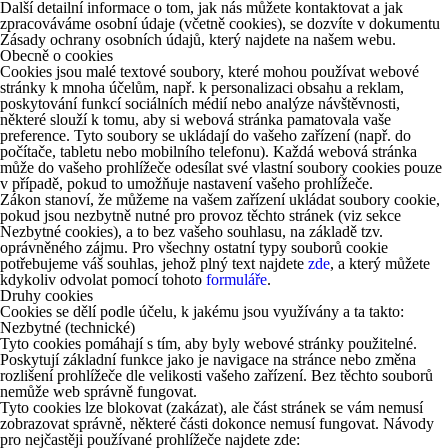
Další detailní informace o tom, jak nás můžete kontaktovat a jak
zpracováváme osobní údaje (včetně cookies), se dozvíte v dokumentu
Zásady ochrany osobních údajů, který najdete na našem webu.
Obecně o cookies
Cookies jsou malé textové soubory, které mohou používat webové
stránky k mnoha účelům, např. k personalizaci obsahu a reklam,
poskytování funkcí sociálních médií nebo analýze návštěvnosti,
některé slouží k tomu, aby si webová stránka pamatovala vaše
preference. Tyto soubory se ukládají do vašeho zařízení (např. do
počítače, tabletu nebo mobilního telefonu). Každá webová stránka
může do vašeho prohlížeče odesílat své vlastní soubory cookies pouze
v případě, pokud to umožňuje nastavení vašeho prohlížeče.
Zákon stanoví, že můžeme na vašem zařízení ukládat soubory cookie,
pokud jsou nezbytně nutné pro provoz těchto stránek (viz sekce
Nezbytné cookies), a to bez vašeho souhlasu, na základě tzv.
oprávněného zájmu. Pro všechny ostatní typy souborů cookie
potřebujeme váš souhlas, jehož plný text najdete
zde
, a který můžete
kdykoliv odvolat pomocí tohoto
formuláře
.
Druhy cookies
Cookies se dělí podle účelu, k jakému jsou využívány a ta takto:
Nezbytné (technické)
Tyto cookies pomáhají s tím, aby byly webové stránky použitelné.
Poskytují základní funkce jako je navigace na stránce nebo změna
rozlišení prohlížeče dle velikosti vašeho zařízení. Bez těchto souborů
nemůže web správně fungovat.
Tyto cookies lze blokovat (zakázat), ale část stránek se vám nemusí
zobrazovat správně, některé části dokonce nemusí fungovat. Návody
pro nejčastěji používané prohlížeče najdete zde: