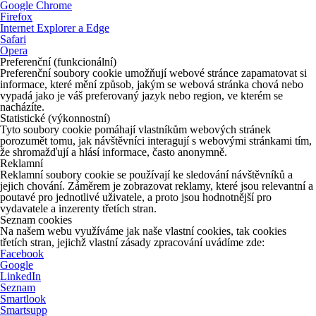
Google Chrome
Firefox
Internet Explorer a Edge
Safari
Opera
Preferenční (funkcionální)
Preferenční soubory cookie umožňují webové stránce zapamatovat si
informace, které mění způsob, jakým se webová stránka chová nebo
vypadá jako je váš preferovaný jazyk nebo region, ve kterém se
nacházíte.
Statistické (výkonnostní)
Tyto soubory cookie pomáhají vlastníkům webových stránek
porozumět tomu, jak návštěvníci interagují s webovými stránkami tím,
že shromažďují a hlásí informace, často anonymně.
Reklamní
Reklamní soubory cookie se používají ke sledování návštěvníků a
jejich chování. Záměrem je zobrazovat reklamy, které jsou relevantní a
poutavé pro jednotlivé uživatele, a proto jsou hodnotnější pro
vydavatele a inzerenty třetích stran.
Seznam cookies
Na našem webu využíváme jak naše vlastní cookies, tak cookies
třetích stran, jejichž vlastní zásady zpracování uvádíme zde:
Facebook
Google
LinkedIn
Seznam
Smartlook
Smartsupp