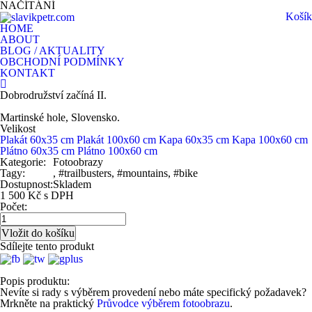
NAČÍTÁNÍ
Košík
HOME
ABOUT
BLOG / AKTUALITY
OBCHODNÍ PODMÍNKY
KONTAKT
Dobrodružství začíná II.
Martinské hole, Slovensko.
Velikost
Plakát 60x35 cm
Plakát 100x60 cm
Kapa 60x35 cm
Kapa 100x60 cm
Plátno 60x35 cm
Plátno 100x60 cm
Kategorie:
Fotoobrazy
Tagy:
, #trailbusters, #mountains, #bike
Dostupnost:
Skladem
1 500 Kč s DPH
Počet:
Sdílejte tento produkt
Popis produktu:
Nevíte si rady s výběrem provedení nebo máte specifický požadavek?
Mrkněte na praktický
Průvodce výběrem fotoobrazu
.