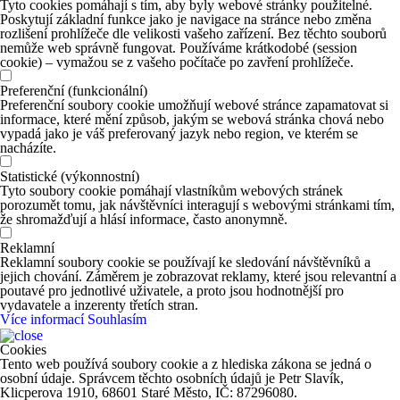
Tyto cookies pomáhají s tím, aby byly webové stránky použitelné.
Poskytují základní funkce jako je navigace na stránce nebo změna
rozlišení prohlížeče dle velikosti vašeho zařízení. Bez těchto souborů
nemůže web správně fungovat. Používáme krátkodobé (session
cookie) – vymažou se z vašeho počítače po zavření prohlížeče.
Preferenční (funkcionální)
Preferenční soubory cookie umožňují webové stránce zapamatovat si
informace, které mění způsob, jakým se webová stránka chová nebo
vypadá jako je váš preferovaný jazyk nebo region, ve kterém se
nacházíte.
Statistické (výkonnostní)
Tyto soubory cookie pomáhají vlastníkům webových stránek
porozumět tomu, jak návštěvníci interagují s webovými stránkami tím,
že shromažďují a hlásí informace, často anonymně.
Reklamní
Reklamní soubory cookie se používají ke sledování návštěvníků a
jejich chování. Záměrem je zobrazovat reklamy, které jsou relevantní a
poutavé pro jednotlivé uživatele, a proto jsou hodnotnější pro
vydavatele a inzerenty třetích stran.
Více informací
Souhlasím
Cookies
Tento web používá soubory cookie a z hlediska zákona se jedná o
osobní údaje. Správcem těchto osobních údajů je Petr Slavík,
Klicperova 1910, 68601 Staré Město, IČ: 87296080.