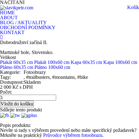
NAČÍTÁNÍ
Košík
HOME
ABOUT
BLOG / AKTUALITY
OBCHODNÍ PODMÍNKY
KONTAKT
Dobrodružství začíná II.
Martinské hole, Slovensko.
Velikost
Plakát 60x35 cm
Plakát 100x60 cm
Kapa 60x35 cm
Kapa 100x60 cm
Plátno 60x35 cm
Plátno 100x60 cm
Kategorie:
Fotoobrazy
Tagy:
, #trailbusters, #mountains, #bike
Dostupnost:
Skladem
2 000 Kč s DPH
Počet:
Sdílejte tento produkt
Popis produktu:
Nevíte si rady s výběrem provedení nebo máte specifický požadavek?
Mrkněte na praktický
Průvodce výběrem fotoobrazu
.