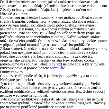
Další detailní informace o tom, jak nás můžete kontaktovat a jak
zpracováváme osobní údaje (včetně cookies), se dozvíte v dokumentu
Zásady ochrany osobních údajů, který najdete na našem webu.
Obecně o cookies
Cookies jsou malé textové soubory, které mohou používat webové
stránky k mnoha účelům, např. k personalizaci obsahu a reklam,
poskytování funkcí sociálních médií nebo analýze návštěvnosti,
některé slouží k tomu, aby si webová stránka pamatovala vaše
preference. Tyto soubory se ukládají do vašeho zařízení (např. do
počítače, tabletu nebo mobilního telefonu). Každá webová stránka
může do vašeho prohlížeče odesílat své vlastní soubory cookies pouze
v případě, pokud to umožňuje nastavení vašeho prohlížeče.
Zákon stanoví, že můžeme na vašem zařízení ukládat soubory cookie,
pokud jsou nezbytně nutné pro provoz těchto stránek (viz sekce
Nezbytné cookies), a to bez vašeho souhlasu, na základě tzv.
oprávněného zájmu. Pro všechny ostatní typy souborů cookie
potřebujeme váš souhlas, jehož plný text najdete
zde
, a který můžete
kdykoliv odvolat pomocí tohoto
formuláře
.
Druhy cookies
Cookies se dělí podle účelu, k jakému jsou využívány a ta takto:
Nezbytné (technické)
Tyto cookies pomáhají s tím, aby byly webové stránky použitelné.
Poskytují základní funkce jako je navigace na stránce nebo změna
rozlišení prohlížeče dle velikosti vašeho zařízení. Bez těchto souborů
nemůže web správně fungovat.
Tyto cookies lze blokovat (zakázat), ale část stránek se vám nemusí
zobrazovat správně, některé části dokonce nemusí fungovat. Návody
pro nejčastěji používané prohlížeče najdete zde: