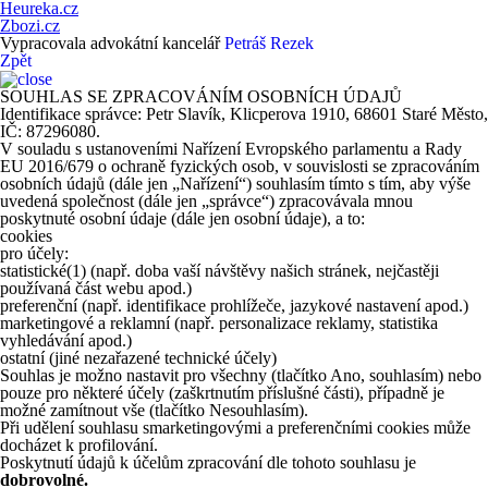
Heureka.cz
Zbozi.cz
Vypracovala advokátní kancelář
Petráš Rezek
Zpět
SOUHLAS SE ZPRACOVÁNÍM OSOBNÍCH ÚDAJŮ
Identifikace správce: Petr Slavík, Klicperova 1910, 68601 Staré Město,
IČ: 87296080.
V souladu s ustanoveními Nařízení Evropského parlamentu a Rady
EU 2016/679 o ochraně fyzických osob, v souvislosti se zpracováním
osobních údajů (dále jen „Nařízení“) souhlasím tímto s tím, aby výše
uvedená společnost (dále jen „správce“) zpracovávala mnou
poskytnuté osobní údaje (dále jen osobní údaje), a to:
cookies
pro účely:
statistické
(1)
(např. doba vaší návštěvy našich stránek, nejčastěji
používaná část webu apod.)
preferenční (např. identifikace prohlížeče, jazykové nastavení apod.)
marketingové a reklamní (např. personalizace reklamy, statistika
vyhledávání apod.)
ostatní (jiné nezařazené technické účely)
Souhlas je možno nastavit pro všechny (tlačítko Ano, souhlasím) nebo
pouze pro některé účely (zaškrtnutím příslušné části), případně je
možné zamítnout vše (tlačítko Nesouhlasím).
Při udělení souhlasu smarketingovými a preferenčními cookies může
docházet k profilování.
Poskytnutí údajů k účelům zpracování dle tohoto souhlasu je
dobrovolné.