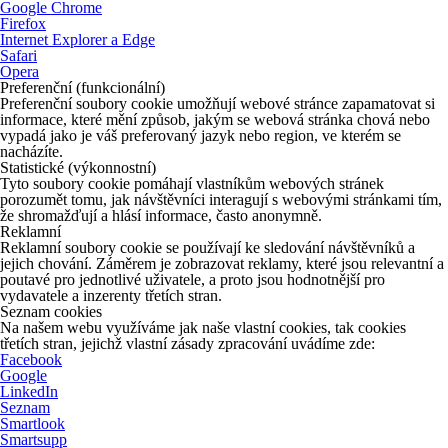
Google Chrome
Firefox
Internet Explorer a Edge
Safari
Opera
Preferenční (funkcionální)
Preferenční soubory cookie umožňují webové stránce zapamatovat si
informace, které mění způsob, jakým se webová stránka chová nebo
vypadá jako je váš preferovaný jazyk nebo region, ve kterém se
nacházíte.
Statistické (výkonnostní)
Tyto soubory cookie pomáhají vlastníkům webových stránek
porozumět tomu, jak návštěvníci interagují s webovými stránkami tím,
že shromažďují a hlásí informace, často anonymně.
Reklamní
Reklamní soubory cookie se používají ke sledování návštěvníků a
jejich chování. Záměrem je zobrazovat reklamy, které jsou relevantní a
poutavé pro jednotlivé uživatele, a proto jsou hodnotnější pro
vydavatele a inzerenty třetích stran.
Seznam cookies
Na našem webu využíváme jak naše vlastní cookies, tak cookies
třetích stran, jejichž vlastní zásady zpracování uvádíme zde:
Facebook
Google
LinkedIn
Seznam
Smartlook
Smartsupp