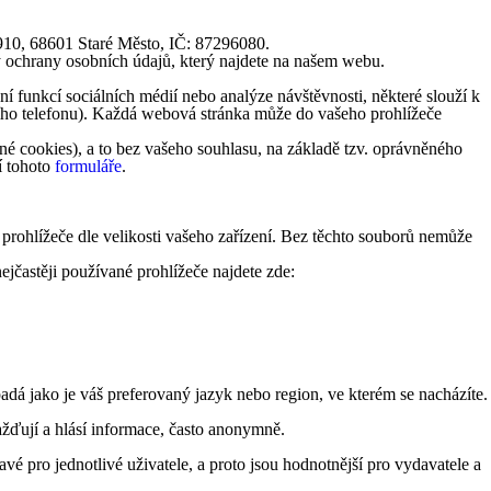
1910, 68601 Staré Město, IČ: 87296080.
y ochrany osobních údajů, který najdete na našem webu.
 funkcí sociálních médií nebo analýze návštěvnosti, některé slouží k
lního telefonu). Každá webová stránka může do vašeho prohlížeče
é cookies), a to bez vašeho souhlasu, na základě tzv. oprávněného
í tohoto
formuláře
.
 prohlížeče dle velikosti vašeho zařízení. Bez těchto souborů nemůže
ejčastěji používané prohlížeče najdete zde:
á jako je váš preferovaný jazyk nebo region, ve kterém se nacházíte.
žďují a hlásí informace, často anonymně.
vé pro jednotlivé uživatele, a proto jsou hodnotnější pro vydavatele a