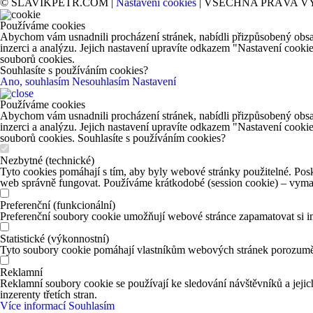
© SLAVIKPETR.COM |
Nastavení cookies
| VŠECHNA PRÁVA V
Používáme cookies
Abychom vám usnadnili procházení stránek, nabídli přizpůsobený obsa
inzerci a analýzu. Jejich nastavení upravíte odkazem "Nastavení cooki
souborů cookies.
Souhlasíte s používáním cookies?
Ano, souhlasím
Nesouhlasím
Nastavení
Používáme cookies
Abychom vám usnadnili procházení stránek, nabídli přizpůsobený obsa
inzerci a analýzu. Jejich nastavení upravíte odkazem "Nastavení cooki
souborů cookies. Souhlasíte s používáním cookies?
Nezbytné (technické)
Tyto cookies pomáhají s tím, aby byly webové stránky použitelné. Posk
web správně fungovat. Používáme krátkodobé (session cookie) – vymaž
Preferenční (funkcionální)
Preferenční soubory cookie umožňují webové stránce zapamatovat si in
Statistické (výkonnostní)
Tyto soubory cookie pomáhají vlastníkům webových stránek porozumět 
Reklamní
Reklamní soubory cookie se používají ke sledování návštěvníků a jejich
inzerenty třetích stran.
Více informací
Souhlasím