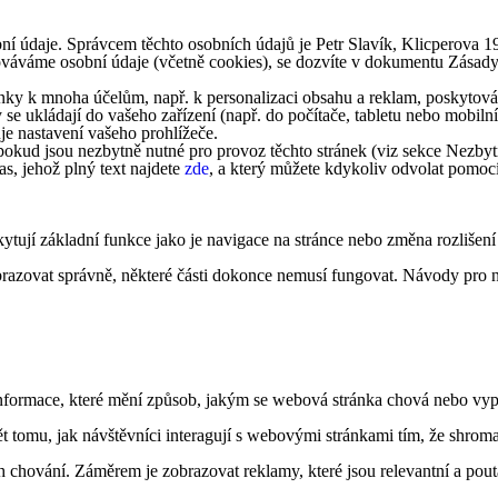
ní údaje. Správcem těchto osobních údajů je Petr Slavík, Klicperova 
acováváme osobní údaje (včetně cookies), se dozvíte v dokumentu Zásad
ky k mnoha účelům, např. k personalizaci obsahu a reklam, poskytování
 se ukládají do vašeho zařízení (např. do počítače, tabletu nebo mobi
je nastavení vašeho prohlížeče.
okud jsou nezbytně nutné pro provoz těchto stránek (viz sekce Nezbytn
s, jehož plný text najdete
zde
, a který můžete kdykoliv odvolat pomoc
ytují základní funkce jako je navigace na stránce nebo změna rozlišení
obrazovat správně, některé části dokonce nemusí fungovat. Návody pro n
formace, které mění způsob, jakým se webová stránka chová nebo vypad
tomu, jak návštěvníci interagují s webovými stránkami tím, že shroma
 chování. Záměrem je zobrazovat reklamy, které jsou relevantní a pouta