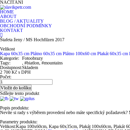
NAČÍTÁNÍ
HOME
ABOUT
BLOG / AKTUALITY
OBCHODNÍ PODMÍNKY
KONTAKT
Štafeta ženy / MS Hochfilzen 2017
Velikost
Kapa 60x35 cm
Plátno 60x35 cm
Plátno 100x60 cm
Plakát 60x35 cm
Kategorie:
Fotoobrazy
Tagy:
, #biatlon, #mountains
Dostupnost:
Skladem
2 700 Kč s DPH
Počet:
Sdílejte tento produkt
Popis produktu:
Nevíte si rady s výběrem provedení nebo máte specifický požadavek?
Parametry produktu:
Velikost:
Kapa 100x60cm, Kapa 60x35cm, Plakát 100x60cm, Plakát 6