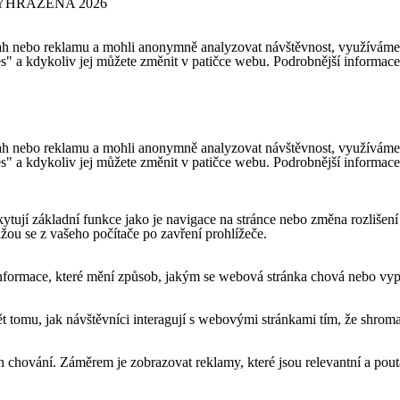
YHRAZENA 2026
h nebo reklamu a mohli anonymně analyzovat návštěvnost, využíváme so
es" a kdykoliv jej můžete změnit v patičce webu. Podrobnější informac
h nebo reklamu a mohli anonymně analyzovat návštěvnost, využíváme so
es" a kdykoliv jej můžete změnit v patičce webu. Podrobnější informac
ytují základní funkce jako je navigace na stránce nebo změna rozlišení
ou se z vašeho počítače po zavření prohlížeče.
formace, které mění způsob, jakým se webová stránka chová nebo vypad
tomu, jak návštěvníci interagují s webovými stránkami tím, že shroma
 chování. Záměrem je zobrazovat reklamy, které jsou relevantní a pouta