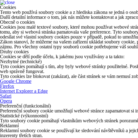
Cookies
Tento web používá soubory cookie a z hlediska zákona se jedná o osob
Další detailní informace o tom, jak nás můžete kontaktovat a jak zpr
Obecně o cookies
Cookies jsou malé textové soubory, které mohou používat webové strán
tomu, aby si webová stránka pamatovala vaše preference. Tyto soubory
odesílat své vlastní soubory cookies pouze v případě, pokud to umožňu
Zákon stanoví, že můžeme na vašem zařízení ukládat soubory cookie, p
zájmu. Pro všechny ostatní typy souborů cookie potřebujeme váš souhla
Druhy cookies
Cookies se dělí podle účelu, k jakému jsou využívány a ta takto:
Nezbytné (technické)
Tyto cookies pomáhají s tím, aby byly webové stránky použitelné. Posk
web správně fungovat.
Tyto cookies lze blokovat (zakázat), ale část stránek se vám nemusí z
Google Chrome
Firefox
Internet Explorer a Edge
Safari
Opera
Preferenční (funkcionální)
Preferenční soubory cookie umožňují webové stránce zapamatovat si in
Statistické (výkonnostní)
Tyto soubory cookie pomáhají vlastníkům webových stránek porozumět 
Reklamní
Reklamní soubory cookie se používají ke sledování návštěvníků a jejich
inzerenty třetích stran.