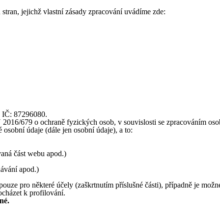
stran, jejichž vlastní zásady zpracování uvádíme zde:
, IČ: 87296080.
16/679 o ochraně fyzických osob, v souvislosti se zpracováním osobní
osobní údaje (dále jen osobní údaje), a to:
ívaná část webu apod.)
dávání apod.)
ouze pro některé účely (zaškrtnutím příslušné části), případně je možn
cházet k profilování.
né.