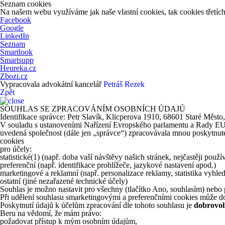
Seznam cookies
Na našem webu využíváme jak naše vlastní cookies, tak cookies třetích 
Facebook
Google
LinkedIn
Seznam
Smartlook
Smartsupp
Heureka.cz
Zbozi.cz
Vypracovala advokátní kancelář
Petráš Rezek
Zpět
SOUHLAS SE ZPRACOVÁNÍM OSOBNÍCH ÚDAJŮ
Identifikace správce: Petr Slavík, Klicperova 1910, 68601 Staré Město
V souladu s ustanoveními Nařízení Evropského parlamentu a Rady EU 20
uvedená společnost (dále jen „správce“) zpracovávala mnou poskytnuté 
cookies
pro účely:
statistické
(1)
(např. doba vaší návštěvy našich stránek, nejčastěji použ
preferenční (např. identifikace prohlížeče, jazykové nastavení apod.)
marketingové a reklamní (např. personalizace reklamy, statistika vyhle
ostatní (jiné nezařazené technické účely)
Souhlas je možno nastavit pro všechny (tlačítko Ano, souhlasím) nebo p
Při udělení souhlasu smarketingovými a preferenčními cookies může do
Poskytnutí údajů k účelům zpracování dle tohoto souhlasu je
dobrovol
Beru na vědomí, že mám právo:
požadovat přístup k mým osobním údajům,